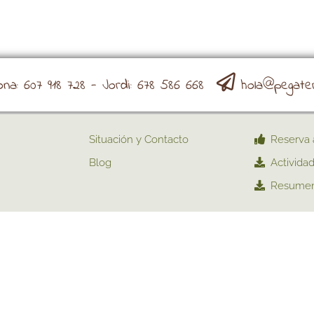
a: 607 918 728 - Jordi: 678 586 668
hola@pegate
Situación y Contacto
Reserva 
Blog
Activida
Resumen