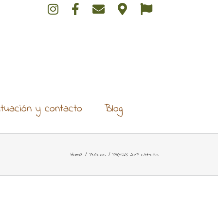
ituación y contacto
Blog
Home
/
Precios
/
PREUS 2017 cat-cas