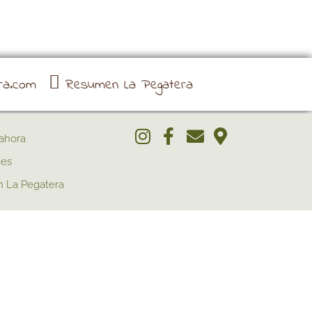
ra.com
Resumen La Pegatera
ahora
des
 La Pegatera