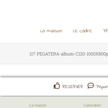
Skip
to
content
La maison
Le cadre
Ph
117-PEGATERA-album-C120-1000X800p
RESERVER
Pepona
La maison
Calendrier