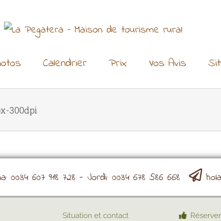
otos
Calendrier
Prix
Vos Avis
Si
x-300dpi
: 0034 607 918 728 - Jordi: 0034 678 586 668
hol
Situation et contact
Réserver