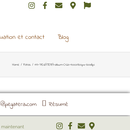
tuation et contact
Blog
Home
/
Fotos
/
117-PEGATERA-album-C120-1000X800px-300dpi
a@pegatera.com
Résumé
 maintenant