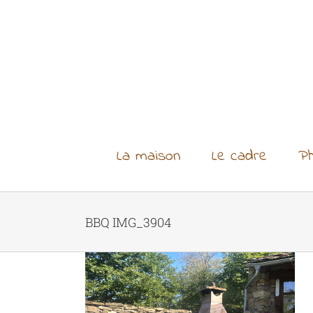
Skip
to
content
La maison
Le cadre
Ph
BBQ IMG_3904