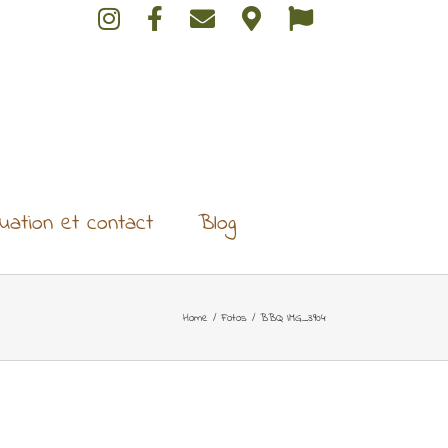
tuation et contact
Blog
Home
/
Fotos
/
BBQ IMG_3904