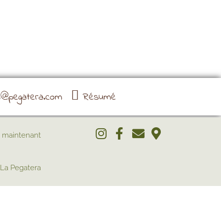
a@pegatera.com
Résumé
 maintenant
La Pegatera