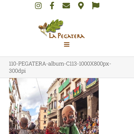
Skip
to
content
110-PEGATERA-album-C113-1000X800px-
300dpi