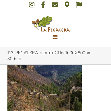
Skip
to
content
113-PEGATERA-album-C116-1000X800px-
300dpi