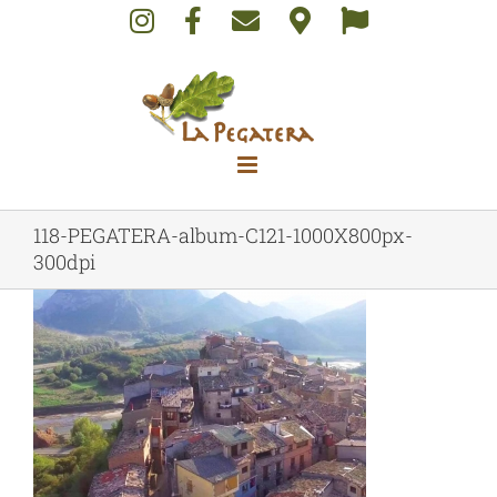
Skip
to
content
118-PEGATERA-album-C121-1000X800px-
300dpi