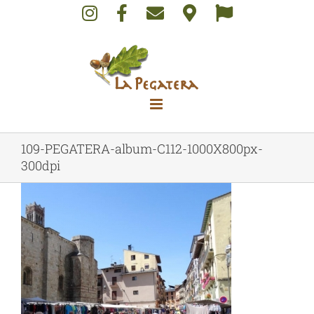
Skip
to
content
109-PEGATERA-album-C112-1000X800px-
300dpi